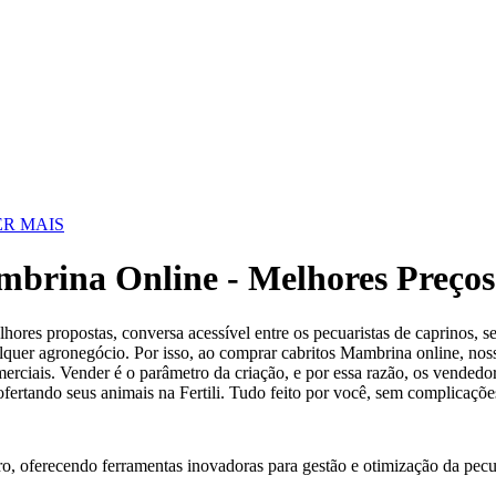
R MAIS
brina Online - Melhores Preços
ores propostas, conversa acessível entre os pecuaristas de caprinos, s
ualquer agronegócio. Por isso, ao comprar cabritos Mambrina online, no
rciais. Vender é o parâmetro da criação, e por essa razão, os vendedor
ofertando seus animais na Fertili. Tudo feito por você, sem complicaçõ
ro, oferecendo ferramentas inovadoras para gestão e otimização da pecu