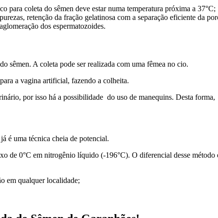
asco para coleta do sêmen deve estar numa temperatura próxima a 37°C;
urezas, retenção da fração gelatinosa com a separação eficiente da por
 aglomeração dos espermatozoides.
a do sêmen. A coleta pode ser realizada com uma fêmea no cio.
ara a vagina artificial, fazendo a colheita.
nário, por isso há a possibilidade do uso de manequins. Desta forma, 
á é uma técnica cheia de potencial.
o de 0°C em nitrogênio líquido (-196°C). O diferencial desse método e
ão em qualquer localidade;