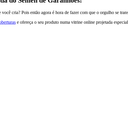
da do Sêmen de Garanhões!
e você cria? Pois então agora é hora de fazer com que o orgulho se tran
oberturas
e ofereça o seu produto numa vitrine online projetada especial