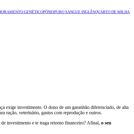
HORAMENTO GENÉTICO
PÔNEI
PURO SANGUE INGLÊS
QUARTO DE MILHA
raça exige investimento. O dono de um garanhão diferenciado, de alta
ara ração, veterinário, gastos com reprodução e outros.
e investimento e te traga retorno financeiro? Afinal,
o seu