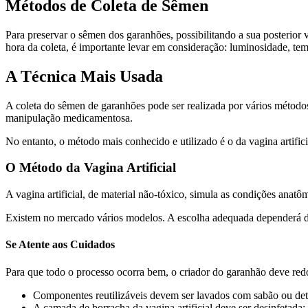
Métodos de Coleta de Sêmen
Para preservar o sêmen dos garanhões, possibilitando a sua posterior
hora da coleta, é importante levar em consideração: luminosidade, te
A Técnica Mais Usada
A coleta do sêmen de garanhões pode ser realizada por vários métodos.
manipulação medicamentosa.
No entanto, o método mais conhecido e utilizado é o da vagina artifici
O Método da Vagina Artificial
A vagina artificial, de material não-tóxico, simula as condições anat
Existem no mercado vários modelos. A escolha adequada dependerá da 
Se Atente aos Cuidados
Para que todo o processo ocorra bem, o criador do garanhão deve redo
Componentes reutilizáveis devem ser lavados com sabão ou det
A camada de borracha da vagina artificial deve ser desinfetada;