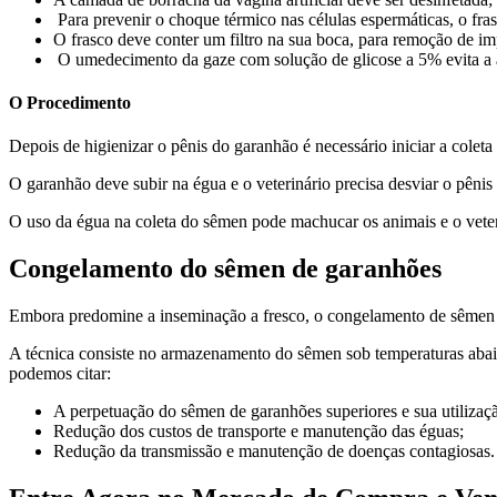
Para prevenir o choque térmico nas células espermáticas, o fr
O frasco deve conter um filtro na sua boca, para remoção de imp
O umedecimento da gaze com solução de glicose a 5% evita a
O Procedimento
Depois de higienizar o pênis do garanhão é necessário iniciar a colet
O garanhão deve subir na égua e o veterinário precisa desviar o pênis p
O uso da égua na coleta do sêmen pode machucar os animais e o veteri
Congelamento do sêmen de garanhões
Embora predomine a inseminação a fresco, o congelamento de sêmen j
A técnica consiste no armazenamento do sêmen sob temperaturas abaix
podemos citar:
A perpetuação do sêmen de garanhões superiores e sua utilizaç
Redução dos custos de transporte e manutenção das éguas;
Redução da transmissão e manutenção de doenças contagiosas.