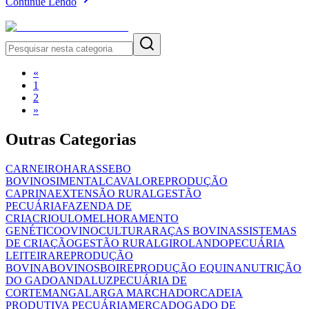
Continue Lendo
«
1
2
»
Outras Categorias
CARNEIRO
HARAS
SEBO
BOVINO
SIMENTAL
CAVALO
REPRODUÇÃO
CAPRINA
EXTENSÃO RURAL
GESTÃO
PECUÁRIA
FAZENDA DE
CRIA
CRIOULO
MELHORAMENTO
GENÉTICO
OVINOCULTURA
RAÇAS BOVINAS
SISTEMAS
DE CRIAÇÃO
GESTÃO RURAL
GIROLANDO
PECUÁRIA
LEITEIRA
REPRODUÇÃO
BOVINA
BOVINOS
BOI
REPRODUÇÃO EQUINA
NUTRIÇÃO
DO GADO
ANDALUZ
PECUÁRIA DE
CORTE
MANGALARGA MARCHADOR
CADEIA
PRODUTIVA PECUÁRIA
MERCADO
GADO DE