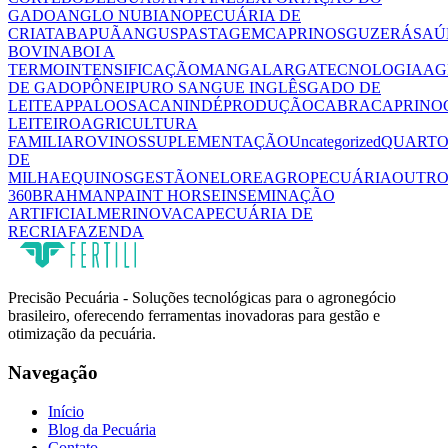
GADO
ANGLO NUBIANO
PECUÁRIA DE
CRIA
TABAPUÃ
ANGUS
PASTAGEM
CAPRINOS
GUZERÁ
SAÚ
BOVINA
BOI A
TERMO
INTENSIFICAÇÃO
MANGALARGA
TECNOLOGIA
AG
DE GADO
PÔNEI
PURO SANGUE INGLÊS
GADO DE
LEITE
APPALOOSA
CANINDÉ
PRODUÇÃO
CABRA
CAPRINO
LEITEIRO
AGRICULTURA
FAMILIAR
OVINOS
SUPLEMENTAÇÃO
Uncategorized
QUART
DE
MILHA
EQUINOS
GESTÃO
NELORE
AGROPECUÁRIA
OUTRO
360
BRAHMAN
PAINT HORSE
INSEMINAÇÃO
ARTIFICIAL
MERINO
VACA
PECUÁRIA DE
RECRIA
FAZENDA
Precisão Pecuária - Soluções tecnológicas para o agronegócio
brasileiro, oferecendo ferramentas inovadoras para gestão e
otimização da pecuária.
Navegação
Início
Blog da Pecuária
Contato