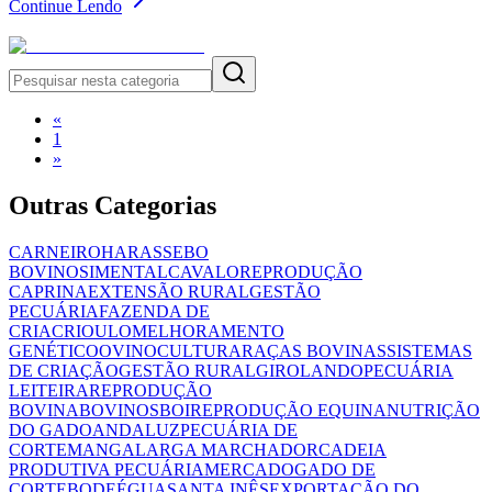
Continue Lendo
«
1
»
Outras Categorias
CARNEIRO
HARAS
SEBO
BOVINO
SIMENTAL
CAVALO
REPRODUÇÃO
CAPRINA
EXTENSÃO RURAL
GESTÃO
PECUÁRIA
FAZENDA DE
CRIA
CRIOULO
MELHORAMENTO
GENÉTICO
OVINOCULTURA
RAÇAS BOVINAS
SISTEMAS
DE CRIAÇÃO
GESTÃO RURAL
GIROLANDO
PECUÁRIA
LEITEIRA
REPRODUÇÃO
BOVINA
BOVINOS
BOI
REPRODUÇÃO EQUINA
NUTRIÇÃO
DO GADO
ANDALUZ
PECUÁRIA DE
CORTE
MANGALARGA MARCHADOR
CADEIA
PRODUTIVA PECUÁRIA
MERCADO
GADO DE
CORTE
BODE
ÉGUA
SANTA INÊS
EXPORTAÇÃO DO