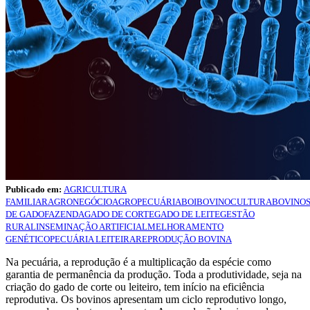
Publicado em:
AGRICULTURA
FAMILIAR
AGRONEGÓCIO
AGROPECUÁRIA
BOI
BOVINOCULTURA
BOVINO
DE GADO
FAZENDA
GADO DE CORTE
GADO DE LEITE
GESTÃO
RURAL
INSEMINAÇÃO ARTIFICIAL
MELHORAMENTO
GENÉTICO
PECUÁRIA LEITEIRA
REPRODUÇÃO BOVINA
Na pecuária, a reprodução é a multiplicação da espécie como
garantia de permanência da produção. Toda a produtividade, seja na
criação do gado de corte ou leiteiro, tem início na eficiência
reprodutiva. Os bovinos apresentam um ciclo reprodutivo longo,