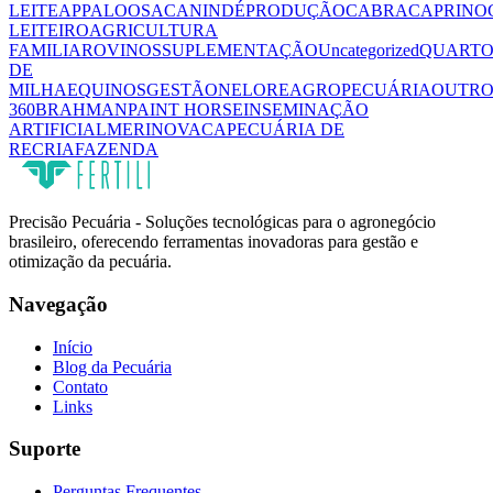
LEITE
APPALOOSA
CANINDÉ
PRODUÇÃO
CABRA
CAPRINO
LEITEIRO
AGRICULTURA
FAMILIAR
OVINOS
SUPLEMENTAÇÃO
Uncategorized
QUART
DE
MILHA
EQUINOS
GESTÃO
NELORE
AGROPECUÁRIA
OUTRO
360
BRAHMAN
PAINT HORSE
INSEMINAÇÃO
ARTIFICIAL
MERINO
VACA
PECUÁRIA DE
RECRIA
FAZENDA
Precisão Pecuária - Soluções tecnológicas para o agronegócio
brasileiro, oferecendo ferramentas inovadoras para gestão e
otimização da pecuária.
Navegação
Início
Blog da Pecuária
Contato
Links
Suporte
Perguntas Frequentes