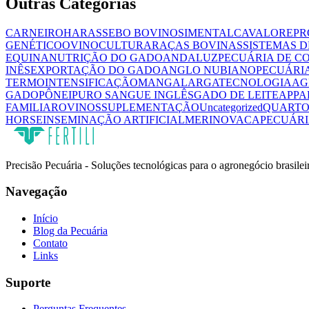
Outras Categorias
CARNEIRO
HARAS
SEBO BOVINO
SIMENTAL
CAVALO
REPR
GENÉTICO
OVINOCULTURA
RAÇAS BOVINAS
SISTEMAS D
EQUINA
NUTRIÇÃO DO GADO
ANDALUZ
PECUÁRIA DE C
INÊS
EXPORTAÇÃO DO GADO
ANGLO NUBIANO
PECUÁRIA
TERMO
INTENSIFICAÇÃO
MANGALARGA
TECNOLOGIA
AG
GADO
PÔNEI
PURO SANGUE INGLÊS
GADO DE LEITE
APPA
FAMILIAR
OVINOS
SUPLEMENTAÇÃO
Uncategorized
QUARTO
HORSE
INSEMINAÇÃO ARTIFICIAL
MERINO
VACA
PECUÁRI
Precisão Pecuária - Soluções tecnológicas para o agronegócio brasilei
Navegação
Início
Blog da Pecuária
Contato
Links
Suporte
Perguntas Frequentes