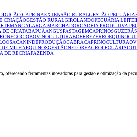
ODUÇÃO CAPRINA
EXTENSÃO RURAL
GESTÃO PECUÁRIA
E CRIAÇÃO
GESTÃO RURAL
GIROLANDO
PECUÁRIA LEITE
ORTE
MANGALARGA MARCHADOR
CADEIA PRODUTIVA PE
 DE CRIA
TABAPUÃ
ANGUS
PASTAGEM
CAPRINOS
GUZERÁ
RONEGÓCIO
BOVINOCULTURA
BOER
BEZERRO
EQUINOCU
LOOSA
CANINDÉ
PRODUÇÃO
CABRA
CAPRINOCULTURA
OV
 DE MILHA
EQUINOS
GESTÃO
NELORE
AGROPECUÁRIA
OUT
A DE RECRIA
FAZENDA
ro, oferecendo ferramentas inovadoras para gestão e otimização da pecu