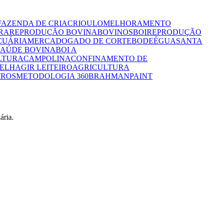
FAZENDA DE CRIA
CRIOULO
MELHORAMENTO
IRA
REPRODUÇÃO BOVINA
BOVINOS
BOI
REPRODUÇÃO
CUÁRIA
MERCADO
GADO DE CORTE
BODE
ÉGUA
SANTA
SAÚDE BOVINA
BOI A
LTURA
CAMPOLINA
CONFINAMENTO DE
ELHA
GIR LEITEIRO
AGRICULTURA
ROS
METODOLOGIA 360
BRAHMAN
PAINT
ária.